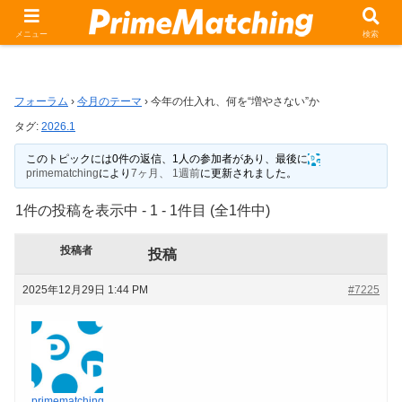
今年の仕入れ、何を“増やさない”か
メニュー
検索
フォーラム
›
今月のテーマ
›
今年の仕入れ、何を“増やさない”か
タグ:
2026.1
このトピックには0件の返信、1人の参加者があり、最後に
primematching
により
7ヶ月、 1週前
に更新されました。
1件の投稿を表示中 - 1 - 1件目 (全1件中)
投稿者
投稿
2025年12月29日 1:44 PM
#7225
primematching