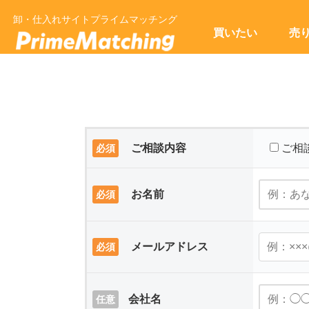
卸・仕入れサイトプライムマッチング
買いたい
売
ご相談内容
ご相
必須
お名前
必須
メールアドレス
必須
会社名
任意